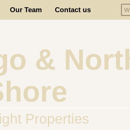
Our Team
Contact us
We
go & Nort
Shore
ight Properties