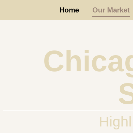
Home
Our Market
Chica
Highl