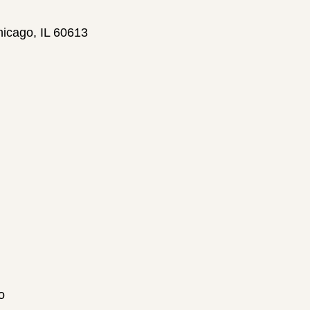
hicago, IL 60613
o