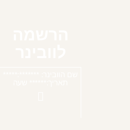
הרשמה
לוובינר
*****:שם הוובינר: *******
תאריך:****** שעה